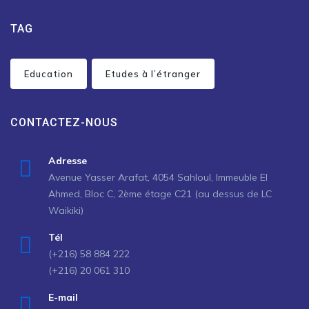
TAG
Education
Etudes à l’étranger
CONTACTEZ-NOUS
Adresse
Avenue Yasser Arafat, 4054 Sahloul, Immeuble El
Ahmed, Bloc C, 2ème étage C21 (au dessus de LC
Waikiki)
Tél
(+216) 58 884 222
(+216) 20 061 310
E-mail