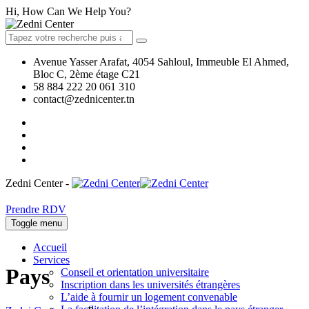
Hi, How Can We Help You?
Avenue Yasser Arafat, 4054 Sahloul, Immeuble El Ahmed,
Bloc C, 2ème étage C21
58 884 222
20 061 310
contact@zednicenter.tn
Zedni Center -
Prendre RDV
Toggle menu
Accueil
Services
Pays
Conseil et orientation universitaire
Inscription dans les universités étrangères
L’aide à fournir un logement convenable