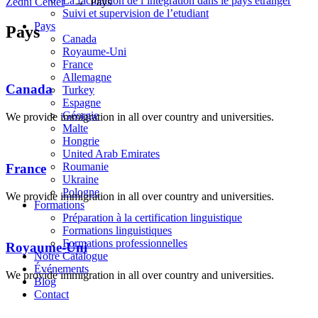
La facilitation de l’intégration dans le pays étranger
Zedni Center
→
Pays
Suivi et supervision de l’etudiant
Pays
Pays
Canada
Royaume-Uni
France
Allemagne
Canada
Turkey
Espagne
Géorgie
We provide immigration in all over country and universities.
Malte
Hongrie
United Arab Emirates
Roumanie
France
Ukraine
Pologne
We provide immigration in all over country and universities.
Formations
Préparation à la certification linguistique
Formations linguistiques
Formations professionnelles
Royaume-Uni
Notre Catalogue
Événements
We provide immigration in all over country and universities.
Blog
Contact